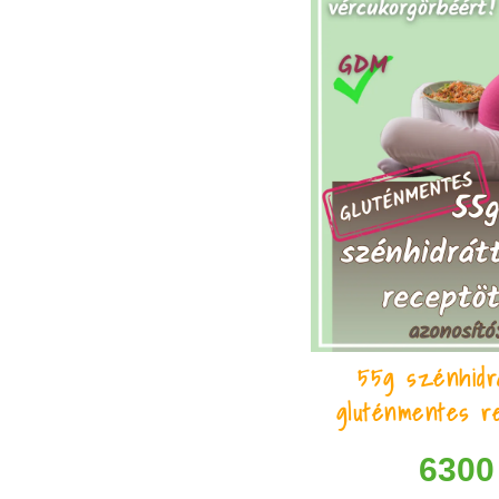
55g szénhidrá
gluténmentes re
630