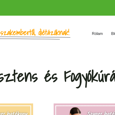
szakembertől, diétázóknak!
Rólam
Bl
isztens és Fogyókúr