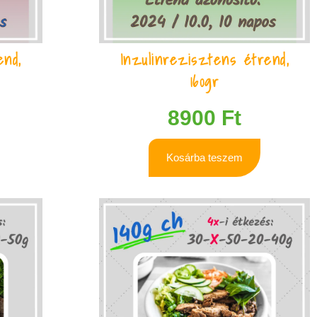
end,
Inzulinrezisztens étrend,
160gr
8900
Ft
Kosárba teszem