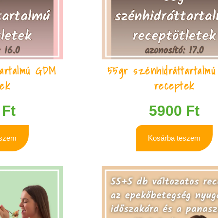
tartalmú GDM
55gr szénhidráttartalm
tek
receptek
0
Ft
5900
Ft
eszem
Kosárba teszem