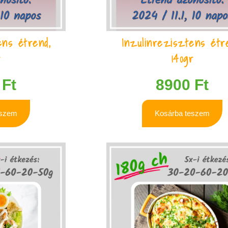
ens étrend,
Inzulinrezisztens étr
r
140gr
0
Ft
8900
Ft
eszem
Kosárba teszem