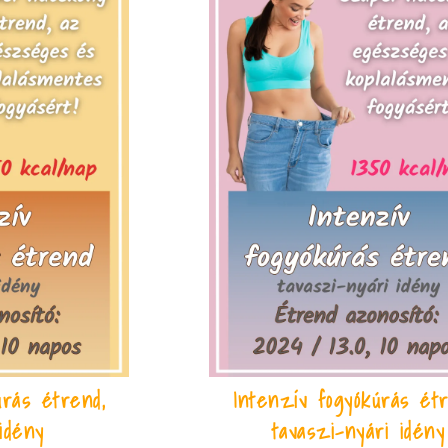
úrás étrend,
Intenzív fogyókúrás étr
 idény
tavaszi-nyári idény