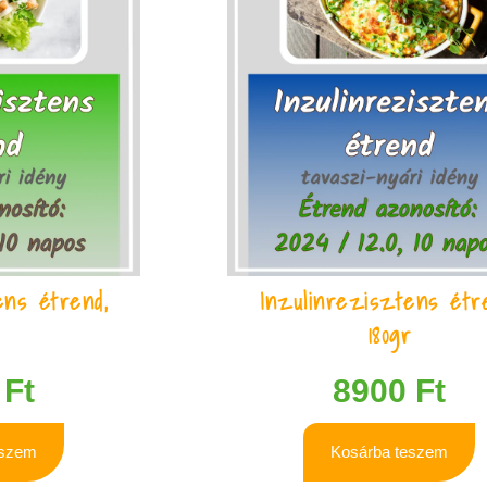
ens étrend,
Inzulinrezisztens étr
r
180gr
0
Ft
8900
Ft
eszem
Kosárba teszem