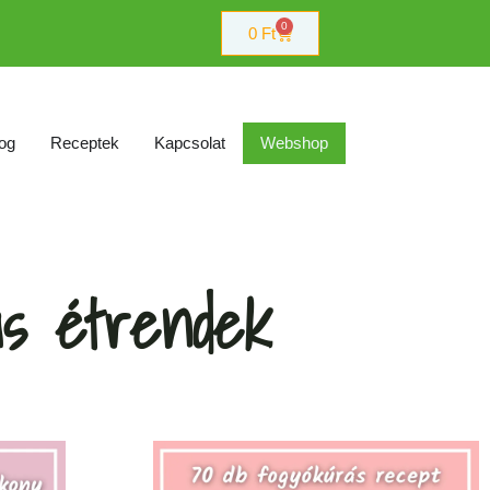
0
0
Ft
og
Receptek
Kapcsolat
Webshop
ás étrendek