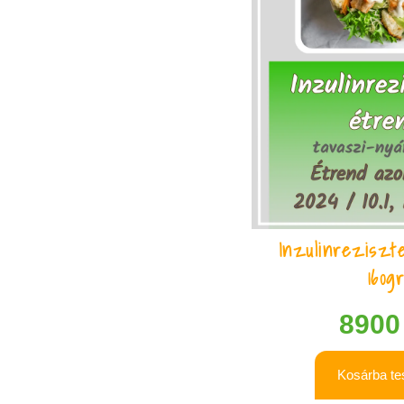
Inzulinreziszt
160g
890
Kosárba t