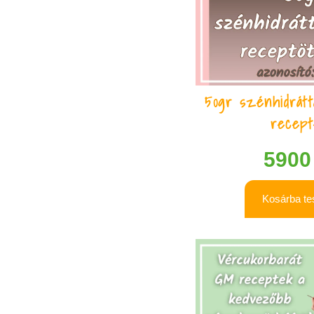
50gr szénhidrát
recep
590
Kosárba t