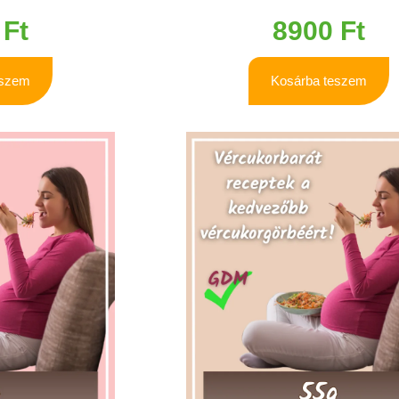
0
Ft
8900
Ft
eszem
Kosárba teszem