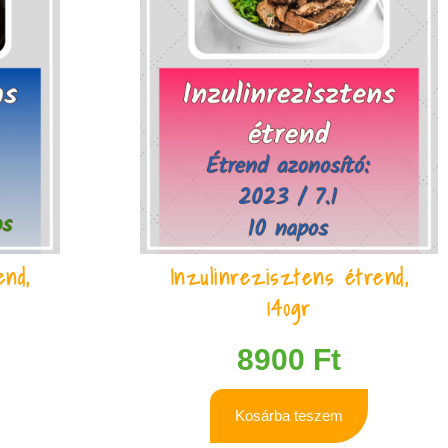
end,
Inzulinrezisztens étrend,
140gr
8900
Ft
Kosárba teszem