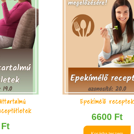
ttartalmú
Epekímélő recepte
ceptötletek
6600
Ft
0
Ft
Kosárba teszem