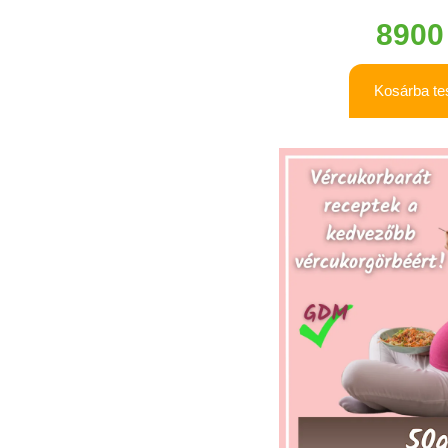
890
Kosárba t