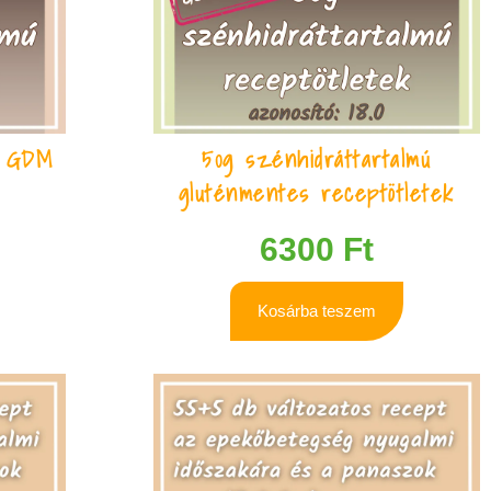
ú GDM
50g szénhidráttartalmú
gluténmentes receptötletek
6300
Ft
Kosárba teszem