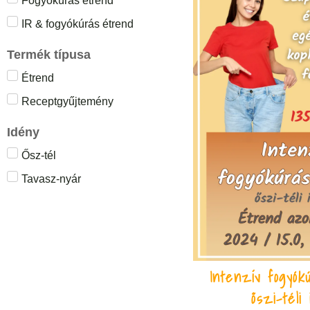
Fogyókúrás étrend
IR & fogyókúrás étrend
Termék típusa
Étrend
Receptgyűjtemény
Idény
Ősz-tél
Tavasz-nyár
Intenzív fogyók
őszi-téli