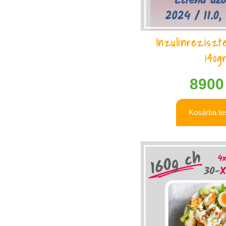
Inzulinreziszt
140g
890
Kosárba t