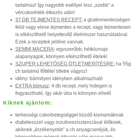
tartalmaz! Így nagyobb eséllyel lesz „szebb” a
vércukorérték étkezés után!
37 DB TEJMENTES RECEPT:
a gluténmentességen
felül vagy eleve tejmentes a recept, vagy tejmentesen
is elkészíthető helyettesítő élelmiszer használatával.
Ezek a receptek jelölve vannak.
SEMMI MACERA
: egyszerűbb, hétköznapi
alapanyagok, könnyen elkészíthető ételek!
SZUPER LEHETŐSÉG ÖTLETMERÍTÉSRE:
ha 55g
ch tartalmú főttétel ötletre vágysz!
idény: bármilyen idényben alkalmazható
EXTRA bónusz
: 4 db recept, mely hidegen is
fogyasztható, így akár útra is könnyen vihető
Kiknek ajánlom:
terhességi cukorbetegséggel küzdő kismamáknak
diabétesszel vagy inzulinrezisztenciával élőknek,
akiknek „érzékenyebb” a ch anyagcseréjük, és
könnyebben mérnek étkezés után magasabb