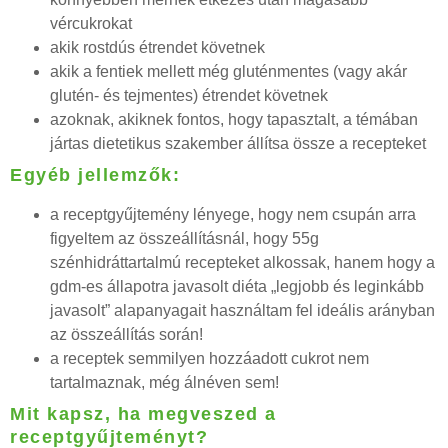
vércukrokat
akik rostdús étrendet követnek
akik a fentiek mellett még gluténmentes (vagy akár
glutén- és tejmentes) étrendet követnek
azoknak, akiknek fontos, hogy tapasztalt, a témában
jártas dietetikus szakember állítsa össze a recepteket
Egyéb jellemzők:
a receptgyűjtemény lényege, hogy nem csupán arra
figyeltem az összeállításnál, hogy 55g
szénhidráttartalmú recepteket alkossak, hanem hogy a
gdm-es állapotra javasolt diéta „legjobb és leginkább
javasolt” alapanyagait használtam fel ideális arányban
az összeállítás során!
a receptek semmilyen hozzáadott cukrot nem
tartalmaznak, még álnéven sem!
Mit kapsz, ha megveszed a
receptgyűjteményt?