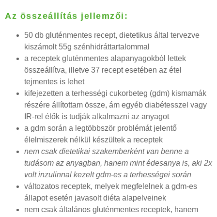
Az összeállítás jellemzői:
50 db gluténmentes recept, dietetikus által tervezve
kiszámolt 55g szénhidráttartalommal
a receptek gluténmentes alapanyagokból lettek
összeállítva, illetve 37 recept esetében az étel
tejmentes is lehet
kifejezetten a terhességi cukorbeteg (gdm) kismamák
részére állítottam össze, ám egyéb diabétesszel vagy
IR-rel élők is tudják alkalmazni az anyagot
a gdm során a legtöbbször problémát jelentő
élelmiszerek nélkül készültek a receptek
nem csak dietetikai szakemberként van benne a
tudásom az anyagban, hanem mint édesanya is, aki 2x
volt inzulinnal kezelt gdm-es a terhességei során
változatos receptek, melyek megfelelnek a gdm-es
állapot esetén javasolt diéta alapelveinek
nem csak általános gluténmentes receptek, hanem