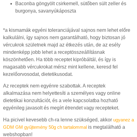
Baconba göngyölt csirkemell, sütőben sült zeller és
burgonya, savanyúkáposzta
*a kismamák egyéni toleranciájával sajnos nem lehet előre
kalkulálni, így sajnos nem garantálható, hogy biztosan jó
vércukrok születnek majd az étkezés után, de az esély
mindenképp jobb lehet a receptösszeállításnak
köszönhetően. Ha több receptet kipróbáltál, és így is
magasabb vércukrokat mérsz mint kellene, keresd fel
kezelőorvosodat, dietetikusodat.
Az receptek nem egyénre szabottak. A receptek
alkalmazása nem helyettesíti a személyes vagy online
dietetikai konzultációt, és a vele kapcsolatba hozható
egyénileg javasolt és megírt étrendet vagy recepteket.
Ha picivel kevesebb ch-ra lenne szükséged, akkor
ugyanez a
GDM GM gyűjtemény 50g ch tartalommal
is megtalálható a
webshopban!