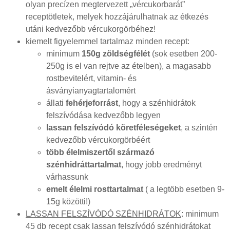
olyan precízen megtervezett „vércukorbarát”
receptötletek, melyek hozzájárulhatnak az étkezés
utáni kedvezőbb vércukorgörbéhez!
kiemelt figyelemmel tartalmaz minden recept:
minimum
150g zöldségfélét
(sok esetben 200-
250g is el van rejtve az ételben), a magasabb
rostbevitelért, vitamin- és
ásványianyagtartalomért
állati
fehérjeforrást
, hogy a szénhidrátok
felszívódása kedvezőbb legyen
lassan felszívódó köretféleségeket
, a szintén
kedvezőbb vércukorgörbéért
több élelmiszertől származó
szénhidráttartalmat
, hogy jobb eredményt
várhassunk
emelt élelmi rosttartalmat
( a legtöbb esetben 9-
15g közötti!)
LASSAN FELSZÍVÓDÓ SZÉNHIDRÁTOK
: minimum
45 db recept csak lassan felszívódó szénhidrátokat