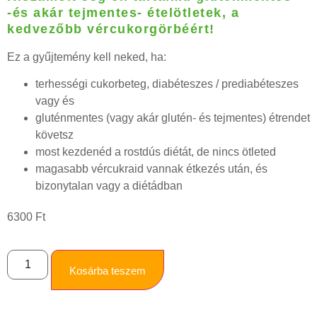
-és akár tejmentes- ételötletek, a
kedvezőbb vércukorgörbéért!
Ez a gyűjtemény kell neked, ha:
terhességi cukorbeteg, diabéteszes / prediabéteszes
vagy és
gluténmentes (vagy akár glutén- és tejmentes) étrendet
követsz
most kezdenéd a rostdús diétát, de nincs ötleted
magasabb vércukraid vannak étkezés után, és
bizonytalan vagy a diétádban
6300
Ft
Kosárba teszem