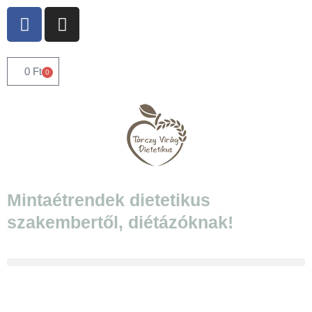
0
Ft
0
Mintaétrendek dietetikus
szakembertől, diétázóknak!