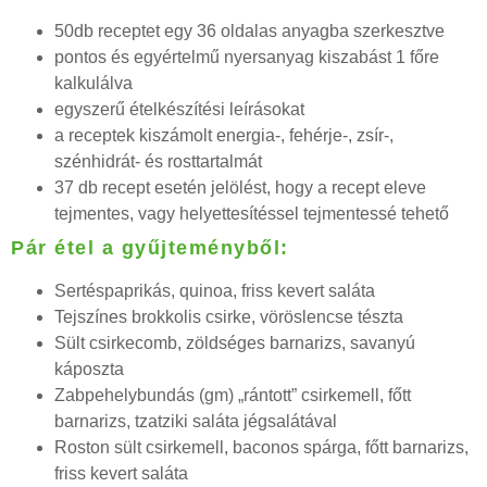
50db receptet egy 36 oldalas anyagba szerkesztve
pontos és egyértelmű nyersanyag kiszabást 1 főre
kalkulálva
egyszerű ételkészítési leírásokat
a receptek kiszámolt energia-, fehérje-, zsír-,
szénhidrát- és rosttartalmát
37 db recept esetén jelölést, hogy a recept eleve
tejmentes, vagy helyettesítéssel tejmentessé tehető
Pár étel a gyűjteményből:
Sertéspaprikás, quinoa, friss kevert saláta
Tejszínes brokkolis csirke, vöröslencse tészta
Sült csirkecomb, zöldséges barnarizs, savanyú
káposzta
Zabpehelybundás (gm) „rántott” csirkemell, főtt
barnarizs, tzatziki saláta jégsalátával
Roston sült csirkemell, baconos spárga, főtt barnarizs,
friss kevert saláta