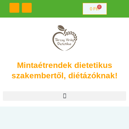
0
0
Ft
Mintaétrendek dietetikus
szakembertől, diétázóknak!