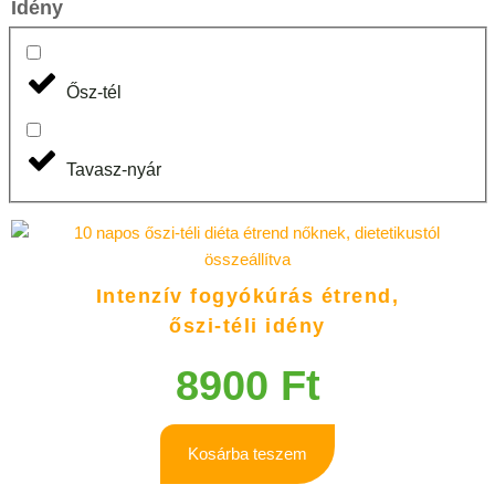
Idény
Ősz-tél
Tavasz-nyár
Intenzív fogyókúrás étrend,
őszi-téli idény
8900
Ft
Kosárba teszem