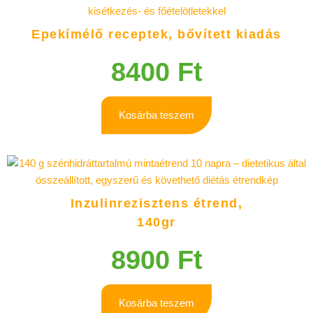
Epekímélő receptek, bővített kiadás
8400
Ft
Kosárba teszem
Inzulinrezisztens étrend,
140gr
8900
Ft
Kosárba teszem