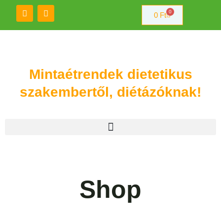
0
0
Ft
Mintaétrendek dietetikus
szakembertől, diétázóknak!
Shop