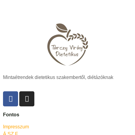
Mintaétrendek dietetikus szakembertől, diétázóknak
Fontos
Impresszum
Á.SZ.F.