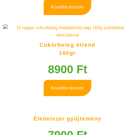
Kosárba teszem
Cukorbeteg étrend
160gr
8900
Ft
Kosárba teszem
Élelmiszer gyűjtemény
7900
Ft