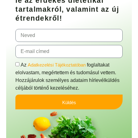
le az érdekes dietetikai
tartalmakról, valamint az új
étrendekről!
Az
Adatkezelési Tájékoztatóban
foglaltakat
elolvastam, megértettem és tudomásul vettem.
Hozzájárulok személyes adataim hírlevélküldés
céljából történő kezeléséhez.
Küldés