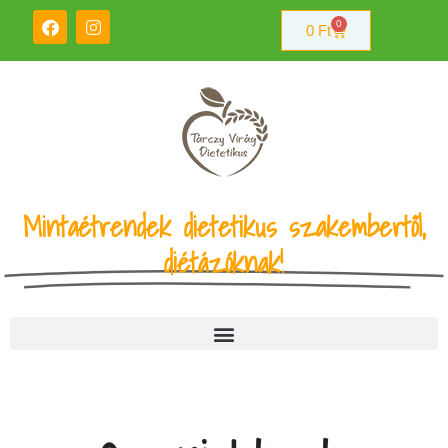
0
0
Ft
Mintaétrendek dietetikus szakembertől,
diétázóknak!