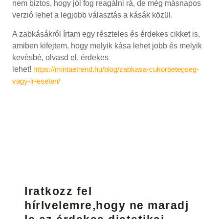
nem biztos, hogy jól fog reagálni rá, de még másnapos
verzió lehet a legjobb választás a kásák közül.
A zabkásákról írtam egy részteles és érdekes cikket is,
amiben kifejtem, hogy melyik kása lehet jobb és melyik
kevésbé, olvasd el, érdekes
lehet!
https://mintaetrend.hu/blog/zabkasa-cukorbetegseg-
vagy-ir-eseten/
Iratkozz fel
hírlvelemre,hogy ne maradj