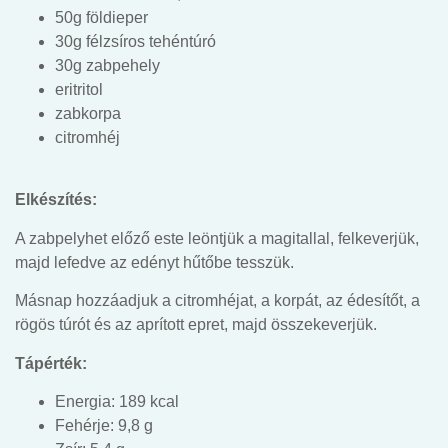
50g földieper
30g félzsíros tehéntúró
30g zabpehely
eritritol
zabkorpa
citromhéj
Elkészítés:
A zabpelyhet előző este leöntjük a magitallal, felkeverjük,
majd lefedve az edényt hűtőbe tesszük.
Másnap hozzáadjuk a citromhéjat, a korpát, az édesítőt, a
rögös túrót és az aprított epret, majd összekeverjük.
Tápérték:
Energia: 189 kcal
Fehérje: 9,8 g