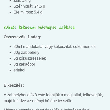
Zsír: 5,4 g
Szénhidrát: 24,5 g
Élelmi rost: 5,4 g
Kakaós kókuszos másnapos zabkása
Összetevők, 1 adag:
80ml mandulaital vagy kókuszital, cukormentes
30g zabpehely
5g kókuszreszelék
3g kakaópor
eritritol
Elkészítés:
A zabpelyhet előző este leöntjük a magitallal, felkeverjük,
majd lefedve az edényt hűtőbe tesszük.