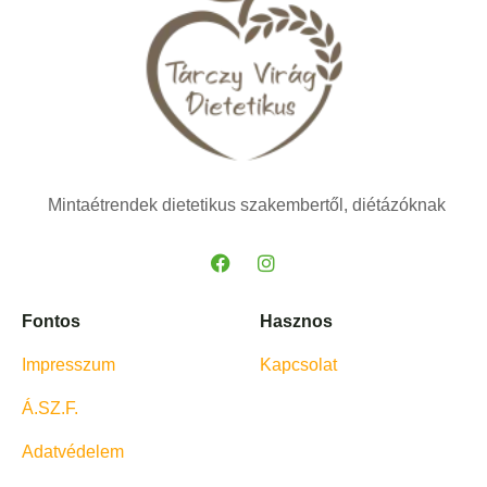
Mintaétrendek dietetikus szakembertől, diétázóknak
Fontos
Hasznos
Impresszum
Kapcsolat
Á.SZ.F.
Adatvédelem