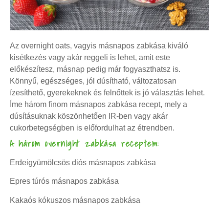
Az overnight oats, vagyis másnapos zabkása kiváló
kisétkezés vagy akár reggeli is lehet, amit este
előkészítesz, másnap pedig már fogyaszthatsz is.
Könnyű, egészséges, jól dúsítható, változatosan
ízesíthető, gyerekeknek és felnőttek is jó választás lehet.
Íme három finom másnapos zabkása recept, mely a
dúsításuknak köszönhetően IR-ben vagy akár
cukorbetegségben is előfordulhat az étrendben.
A három overnight zabkása receptem:
Erdeigyümölcsös diós másnapos zabkása
Epres túrós másnapos zabkása
Kakaós kókuszos másnapos zabkása