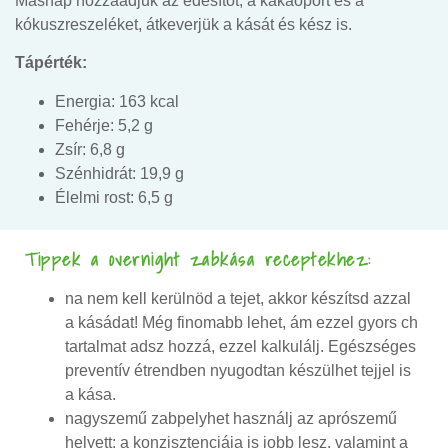
Másnap hozzáadjuk az édesítőt, a kakaóport és a
kókuszreszeléket, átkeverjük a kását és kész is.
Tápérték:
Energia: 163 kcal
Fehérje: 5,2 g
Zsír: 6,8 g
Szénhidrát: 19,9 g
Élelmi rost: 6,5 g
Tippek a overnight zabkása receptekhez:
na nem kell kerülnöd a tejet, akkor készítsd azzal
a kásádat! Még finomabb lehet, ám ezzel gyors ch
tartalmat adsz hozzá, ezzel kalkulálj. Egészséges
preventív étrendben nyugodtan készülhet tejjel is
a kása.
nagyszemű zabpelyhet használj az aprószemű
helyett: a konzisztenciája is jobb lesz, valamint a