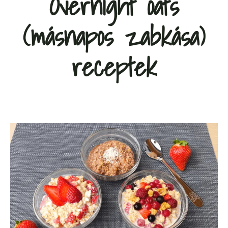
Overnight oats
(másnapos zabkása)
receptek