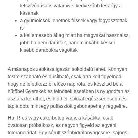
felszívódása is valamivel kedvezőbb lesz így a
kásának
a gyümölcsök lehetnek frissek vagy fagyasztottak
is
a kellemesebb állag miatt ha magvakat használsz,
jobb ha nem daráltak, hanem inkább késsel
kisebb darabokra vágottak
A másnapos zabkása igazán sokoldalú lehet. Könnyen
testre szabható és dúsítható, csak arra kell figyelned,
hogy ne feledkezz el előző nap róla, és készítsd be a
hűtőbe! Gyerekek és felnőttek esetében is nyugodtan az
asztalra kerülhet, és hidd el, sokkal egészségesebb és
táplálóbb, mint egy puffasztott gabonapehely reggelire.
Ha IR-es vagy cukorbeteg vagy, a kásákkal csak
óvatosan próbálkozz, és nagyon figyeld az egyéni
toleranciádat. Egy sérült szénhidrátanyagcsere -sajnos-