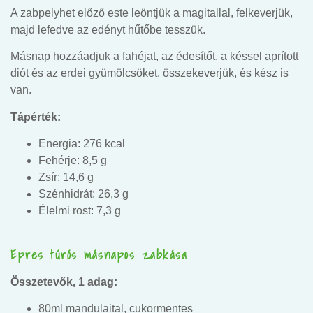
A zabpelyhet előző este leöntjük a magitallal, felkeverjük,
majd lefedve az edényt hűtőbe tesszük.
Másnap hozzáadjuk a fahéjat, az édesítőt, a késsel aprított
diót és az erdei gyümölcsöket, összekeverjük, és kész is
van.
Tápérték:
Energia: 276 kcal
Fehérje: 8,5 g
Zsír: 14,6 g
Szénhidrát: 26,3 g
Élelmi rost: 7,3 g
Epres túrós másnapos zabkása
Összetevők, 1 adag:
80ml mandulaital, cukormentes