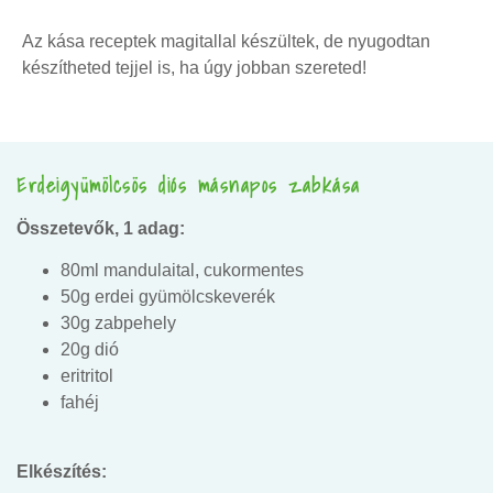
Az kása receptek magitallal készültek, de nyugodtan
készítheted tejjel is, ha úgy jobban szereted!
Erdeigyümölcsös diós másnapos zabkása
Összetevők, 1 adag:
80ml mandulaital, cukormentes
50g erdei gyümölcskeverék
30g zabpehely
20g dió
eritritol
fahéj
Elkészítés: