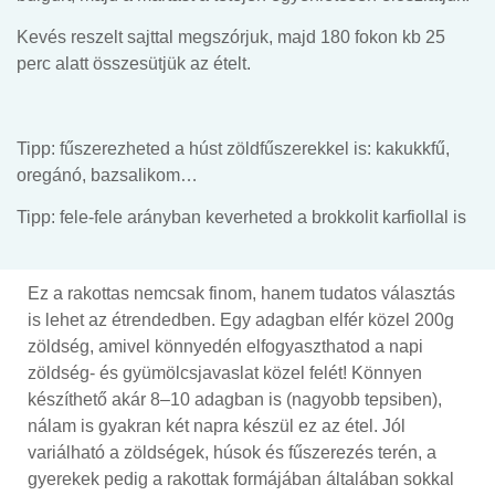
Kevés reszelt sajttal megszórjuk, majd 180 fokon kb 25
perc alatt összesütjük az ételt.
Tipp: fűszerezheted a húst zöldfűszerekkel is: kakukkfű,
oregánó, bazsalikom…
Tipp: fele-fele arányban keverheted a brokkolit karfiollal is
Ez a rakottas nemcsak finom, hanem tudatos választás
is lehet az étrendedben. Egy adagban elfér közel 200g
zöldség, amivel könnyedén elfogyaszthatod a napi
zöldség- és gyümölcsjavaslat közel felét! Könnyen
készíthető akár 8–10 adagban is (nagyobb tepsiben),
nálam is gyakran két napra készül ez az étel. Jól
variálható a zöldségek, húsok és fűszerezés terén, a
gyerekek pedig a rakottak formájában általában sokkal