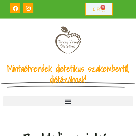
0
0
Ft
Mintaétrendek dietetikus szakembertől,
diétázóknak!