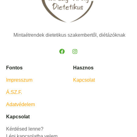
Mintaétrendek dietetikus szakembertől, diétázóknak
Fontos
Hasznos
Impresszum
Kapcsolat
Á.SZ.F.
Adatvédelem
Kapcsolat
Kérdésed lenne?
Lépj kapcsolatba velem