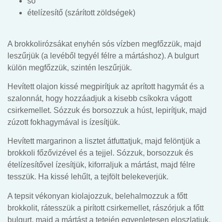
só
ételízesítő (szárított zöldségek)
A brokkolirózsákat enyhén sós vízben megfőzzük, majd
leszűrjük (a levéből tegyél félre a mártáshoz). A bulgurt
külön megfőzzük, szintén leszűrjük.
Hevített olajon kissé megpirítjuk az aprított hagymát és a
szalonnát, hogy hozzáadjuk a kisebb csíkokra vágott
csirkemellet. Sózzuk és borsozzuk a húst, lepirítjuk, majd
zúzott fokhagymával is ízesítjük.
Hevített margarinon a lisztet átfuttatjuk, majd felöntjük a
brokkoli főzővizével és a tejjel. Sózzuk, borsozzuk és
ételízesítővel ízesítjük, kiforraljuk a mártást, majd félre
tesszük. Ha kissé lehűlt, a tejfölt belekeverjük.
A tepsit vékonyan kiolajozzuk, belehalmozzuk a főtt
brokkolit, rátesszük a pirított csirkemellet, rászórjuk a főtt
bulgurt, majd a mártást a tetején egyenletesen eloszlatjuk.