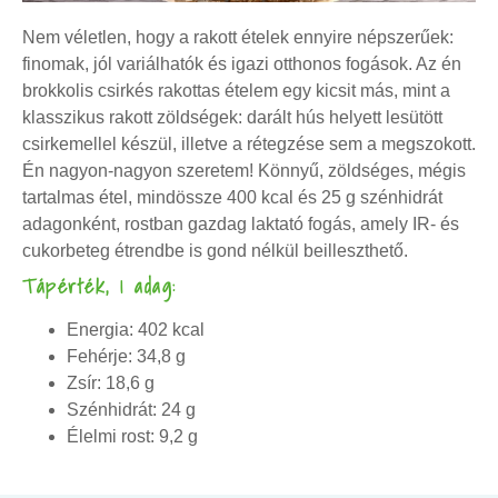
Nem véletlen, hogy a rakott ételek ennyire népszerűek:
finomak, jól variálhatók és igazi otthonos fogások. Az én
brokkolis csirkés rakottas ételem egy kicsit más, mint a
klasszikus rakott zöldségek: darált hús helyett lesütött
csirkemellel készül, illetve a rétegzése sem a megszokott.
Én nagyon-nagyon szeretem! Könnyű, zöldséges, mégis
tartalmas étel, mindössze 400 kcal és 25 g szénhidrát
adagonként, rostban gazdag laktató fogás, amely IR- és
cukorbeteg étrendbe is gond nélkül beilleszthető.
Tápérték, 1 adag:
Energia: 402 kcal
Fehérje: 34,8 g
Zsír: 18,6 g
Szénhidrát: 24 g
Élelmi rost: 9,2 g