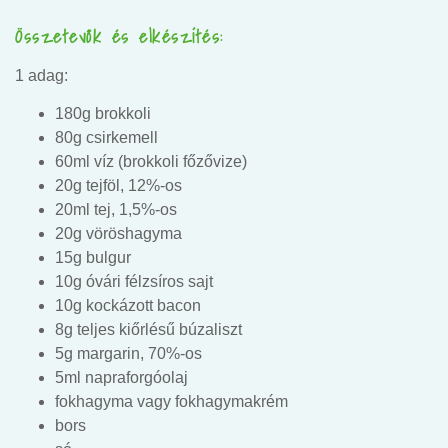
Összetevők és elkészítés:
1 adag:
180g brokkoli
80g csirkemell
60ml víz (brokkoli főzővize)
20g tejföl, 12%-os
20ml tej, 1,5%-os
20g vöröshagyma
15g bulgur
10g óvári félzsíros sajt
10g kockázott bacon
8g teljes kiőrlésű búzaliszt
5g margarin, 70%-os
5ml napraforgóolaj
fokhagyma vagy fokhagymakrém
bors