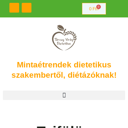
0
0
Ft
Mintaétrendek dietetikus
szakembertől, diétázóknak!