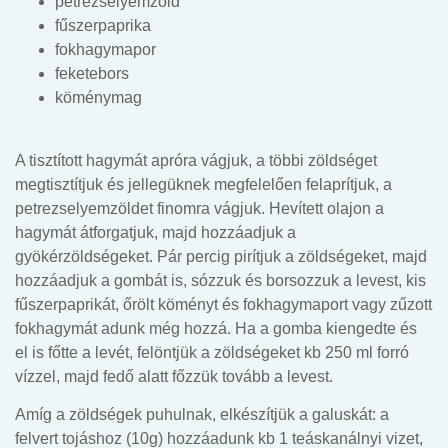
petrezselyemzöld
fűszerpaprika
fokhagymapor
feketebors
köménymag
A tisztított hagymát apróra vágjuk, a többi zöldséget
megtisztítjuk és jellegüknek megfelelően felaprítjuk, a
petrezselyemzöldet finomra vágjuk. Hevített olajon a
hagymát átforgatjuk, majd hozzáadjuk a
gyökérzöldségeket. Pár percig pirítjuk a zöldségeket, majd
hozzáadjuk a gombát is, sózzuk és borsozzuk a levest, kis
fűszerpaprikát, őrölt köményt és fokhagymaport vagy zűzott
fokhagymát adunk még hozzá. Ha a gomba kiengedte és
el is főtte a levét, felöntjük a zöldségeket kb 250 ml forró
vízzel, majd fedő alatt főzzük tovább a levest.
Amíg a zöldségek puhulnak, elkészítjük a galuskát: a
felvert tojáshoz (10g) hozzáadunk kb 1 teáskanálnyi vizet,