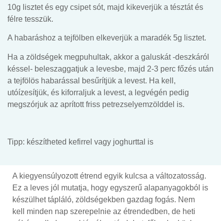
10g lisztet és egy csipet sót, majd kikeverjük a tésztát és
félre tesszük.
A habaráshoz a tejfölben elkeverjük a maradék 5g lisztet.
Ha a zöldségek megpuhultak, akkor a galuskát -deszkáról
késsel- beleszaggatjuk a levesbe, majd 2-3 perc főzés után
a tejfölös habarással besűrítjük a levest. Ha kell,
utóízesítjük, és kiforraljuk a levest, a legvégén pedig
megszórjuk az aprított friss petrezselyemzölddel is.
Tipp: készítheted kefirrel vagy joghurttal is
A kiegyensúlyozott étrend egyik kulcsa a változatosság.
Ez a leves jól mutatja, hogy egyszerű alapanyagokból is
készülhet tápláló, zöldségekben gazdag fogás. Nem
kell minden nap szerepelnie az étrendedben, de heti