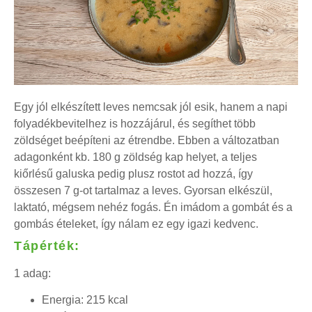
Egy jól elkészített leves nemcsak jól esik, hanem a napi
folyadékbevitelhez is hozzájárul, és segíthet több
zöldséget beépíteni az étrendbe. Ebben a változatban
adagonként kb. 180 g zöldség kap helyet, a teljes
kiőrlésű galuska pedig plusz rostot ad hozzá, így
összesen 7 g-ot tartalmaz a leves. Gyorsan elkészül,
laktató, mégsem nehéz fogás. Én imádom a gombát és a
gombás ételeket, így nálam ez egy igazi kedvenc.
Tápérték:
1 adag:
Energia: 215 kcal