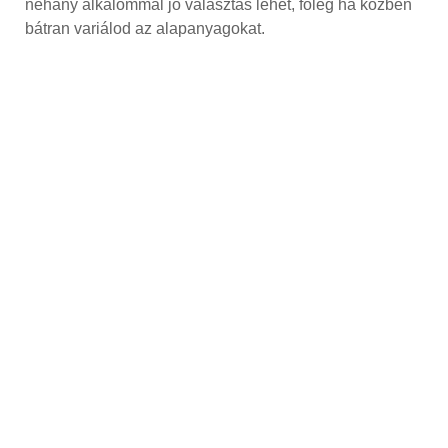
néhány alkalommal jó választás lehet, főleg ha közben
bátran variálod az alapanyagokat.