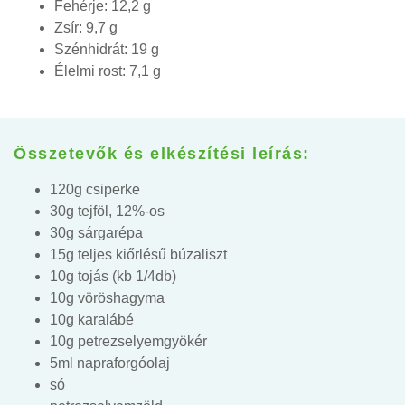
Fehérje: 12,2 g
Zsír: 9,7 g
Szénhidrát: 19 g
Élelmi rost: 7,1 g
Összetevők és elkészítési leírás:
120g csiperke
30g tejföl, 12%-os
30g sárgarépa
15g teljes kiőrlésű búzaliszt
10g tojás (kb 1/4db)
10g vöröshagyma
10g karalábé
10g petrezselyemgyökér
5ml napraforgóolaj
só