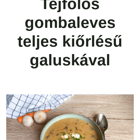
Tejfölös
gombaleves
teljes kiőrlésű
galuskával